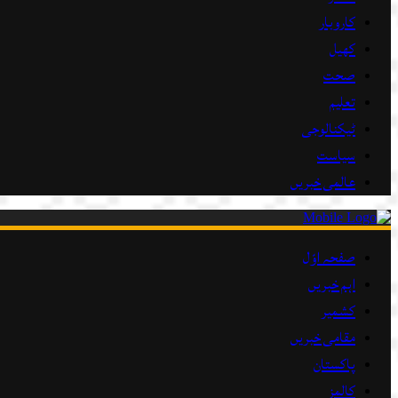
کاروبار
کھیل
صحت
تعلیم
ٹیکنالوجی
سیاست
عالمی خبریں
صفحہ اوّل
اہم خبریں
کشمیر
مقامی خبریں
پاکستان
کالمز