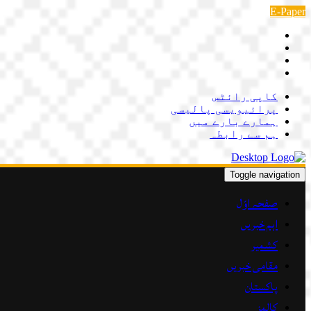
Skip
E-Paper
to
content
کاپی رائٹس
پرائیویسی پالیسی
ہمارے بارے میں
ہم سے رابطہ
Toggle navigation
صفحہ اوّل
اہم خبریں
کشمیر
مقامی خبریں
پاکستان
کالمز