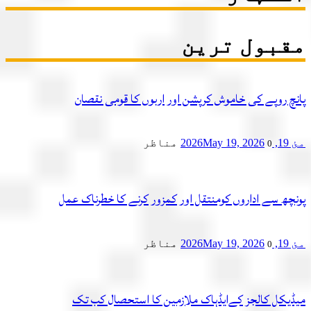
بول ترین
چ روپے کی خاموش کرپشن اور اربوں کا قومی نقصان
2
May 19, 2026
مناظر
0
چھ سے اداروں کومنتقل اور کمزور کرنے کا خطرناک عمل
2
May 19, 2026
مناظر
0
یکل کالجز کےایڈہاک ملازمین کا استحصال کب تک