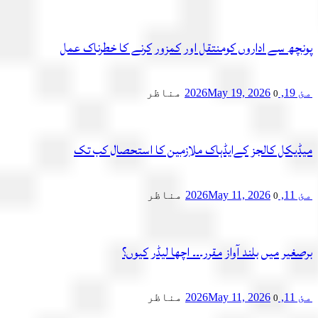
چھ سے اداروں کومنتقل اور کمزور کرنے کا خطرناک عمل
2
May 19, 2026
مناظر
0
یکل کالجز کےایڈہاک ملازمین کا استحصال کب تک
2
May 11, 2026
مناظر
0
یر میں بلند آواز مقرر۔۔۔ اچھا لیڈر کیوں؟
2
May 11, 2026
مناظر
0