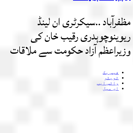
فرآباد ..سیکرٹری ان لینڈ
وینوچوہدری رقیب خان کی
یراعظم آزاد حکومت سے ملاقات
فیس بک
ٹویٹر
واٹس ایپ
ای میل