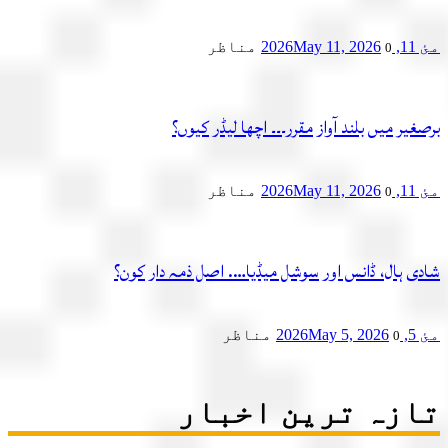
2
May 11, 2026
مناظر
0
یر میں بلند آواز مقرر۔۔۔ اچھا لیڈر کیوں؟
2
May 11, 2026
مناظر
0
ی ہال، ڈانس اور سوشل میڈیا…. اصل ذمہ دار کون؟
2
May 5, 2026
مناظر
0
زہ ترین اخبار