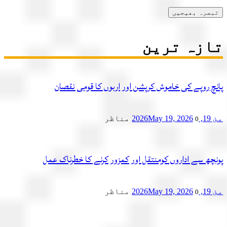
زہ ترین
چ روپے کی خاموش کرپشن اور اربوں کا قومی نقصان
2
May 19, 2026
مناظر
0
چھ سے اداروں کومنتقل اور کمزور کرنے کا خطرناک عمل
2
May 19, 2026
مناظر
0