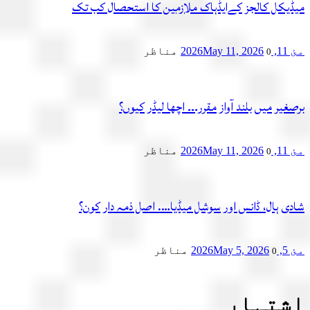
یکل کالجز کےایڈہاک ملازمین کا استحصال کب تک
2
May 11, 2026
مناظر
0
یر میں بلند آواز مقرر۔۔۔ اچھا لیڈر کیوں؟
2
May 11, 2026
مناظر
0
ی ہال، ڈانس اور سوشل میڈیا…. اصل ذمہ دار کون؟
2
May 5, 2026
مناظر
0
تہار