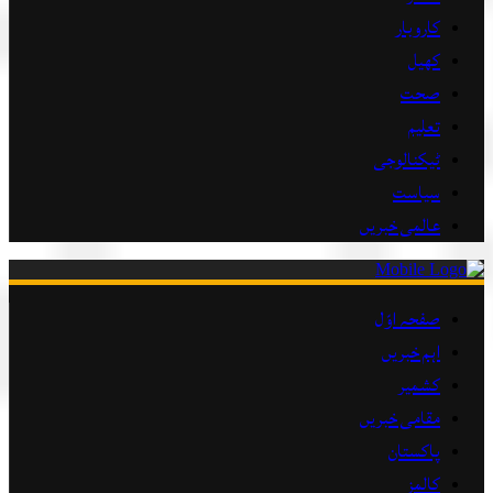
کاروبار
کھیل
صحت
تعلیم
ٹیکنالوجی
سیاست
عالمی خبریں
صفحہ اوّل
اہم خبریں
کشمیر
مقامی خبریں
پاکستان
کالمز