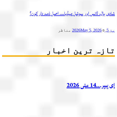
ی ہال، ڈانس اور سوشل میڈیا…. اصل ذمہ دار کون؟
2
May 5, 2026
مناظر
0
زہ ترین اخبار
ر۔۔۔14 مئی 2026