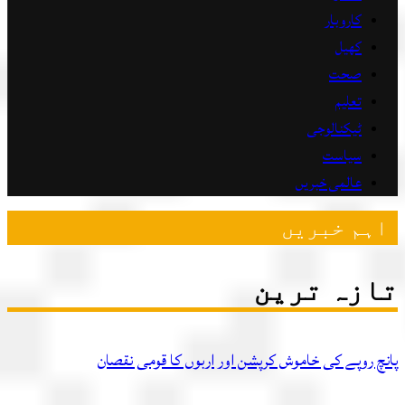
کاروبار
کھیل
صحت
تعلیم
ٹیکنالوجی
سیاست
عالمی خبریں
ہم خبریں
زہ ترین
چ روپے کی خاموش کرپشن اور اربوں کا قومی نقصان