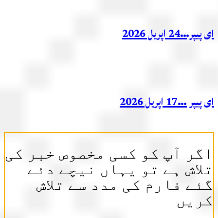
ر…24 اپریل 2026
ر …17 اپریل 2026
ر آپ کو کسی مخصوص خبر کی
اش ہے تو یہاں نیچے دئے
ے فارم کی مدد سے تلاش
ریں