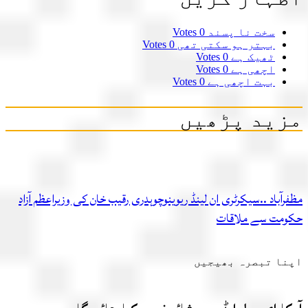
سخت نا پسند
0 Votes
بہتر ہو سکتی تھی
0 Votes
ٹھیک ہے
0 Votes
اچھی ہے
0 Votes
بہت اچھی ہے
0 Votes
ید پڑھیں
آباد ..سیکرٹری ان لینڈ ریوینوچوہدری رقیب خان کی وزیراعظم آزاد
مت سے ملاقات
ا تبصرہ بھیجیں