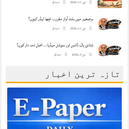
مئ 11, 2026
مناظر
0
برصغیر میں بلند آواز مقرر۔۔۔ اچھا لیڈر کیوں؟
مئ 11, 2026
مناظر
0
شادی ہال، ڈانس اور سوشل میڈیا…. اصل ذمہ دار کون؟
مئ 5, 2026
مناظر
0
تازہ ترین اخبار