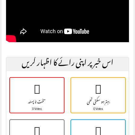
اس خبر پر اپنی رائے کا اظہار کریں
بہتر ہو سکتی تھی
سخت نا پسند
0 Votes
0 Votes