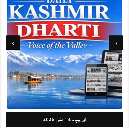
›
‹
ای پیپر…11 مئی 2026