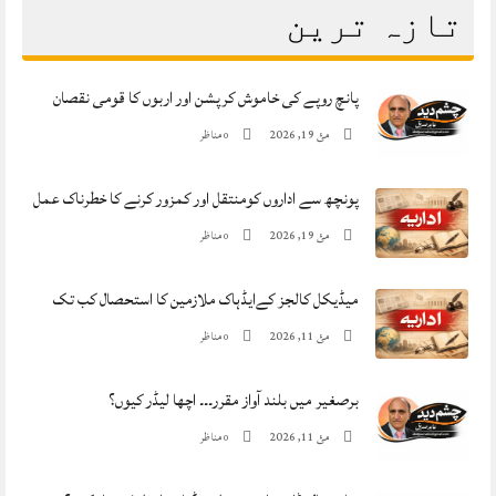
تازہ ترین
پانچ روپے کی خاموش کرپشن اور اربوں کا قومی نقصان
مئ 19, 2026
مناظر
0
پونچھ سے اداروں کومنتقل اور کمزور کرنے کا خطرناک عمل
مئ 19, 2026
مناظر
0
میڈیکل کالجز کےایڈہاک ملازمین کا استحصال کب تک
مئ 11, 2026
مناظر
0
برصغیر میں بلند آواز مقرر۔۔۔ اچھا لیڈر کیوں؟
مئ 11, 2026
مناظر
0