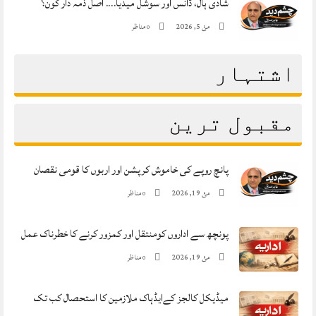
شادی ہال، ڈانس اور سوشل میڈیا…. اصل ذمہ دار کون؟
مئ 5, 2026
مناظر
0
اشتہار
مقبول ترین
پانچ روپے کی خاموش کرپشن اور اربوں کا قومی نقصان
مئ 19, 2026
مناظر
0
پونچھ سے اداروں کومنتقل اور کمزور کرنے کا خطرناک عمل
مئ 19, 2026
مناظر
0
میڈیکل کالجز کےایڈہاک ملازمین کا استحصال کب تک