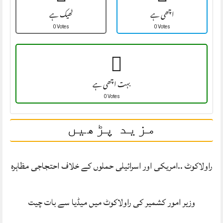
اچھی ہے
ٹھیک ہے
0 Votes
0 Votes
بہت اچھی ہے
0 Votes
مزید پڑھیں
راولاکوٹ ..امریکی اور اسرائیلی حملوں کے خلاف احتجاجی مظاہرہ
وزیر امور کشمیر کی راولاکوٹ میں میڈیا سے بات چیت