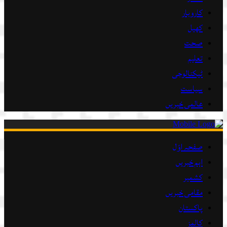
کاروبار
کھیل
صحت
تعلیم
ٹیکنالوجی
سیاست
عالمی خبریں
صفحہ اوّل
اہم خبریں
کشمیر
مقامی خبریں
پاکستان
کالمز