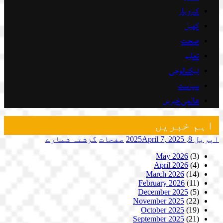
کاروبار
کھیل
صحت
تعلیم
ٹیکنالوجی
سیاست
عالمی خبریں
اہم خبریں
اپریل 8, 2025
April 7, 2025
صفحات
گزشتہ شمارے
May 2026
(3)
April 2026
(4)
March 2026
(14)
February 2026
(11)
December 2025
(5)
November 2025
(22)
October 2025
(19)
September 2025
(21)