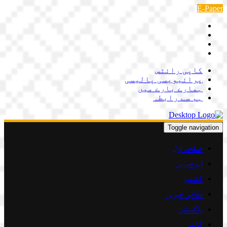
Skip
E-Paper
to
content
کاپی رائٹس
پرائیویسی پالیسی
ہمارے بارے میں
ہم سے رابطہ
Toggle navigation
صفحہ اوّل
اہم خبریں
کشمیر
مقامی خبریں
پاکستان
کالمز