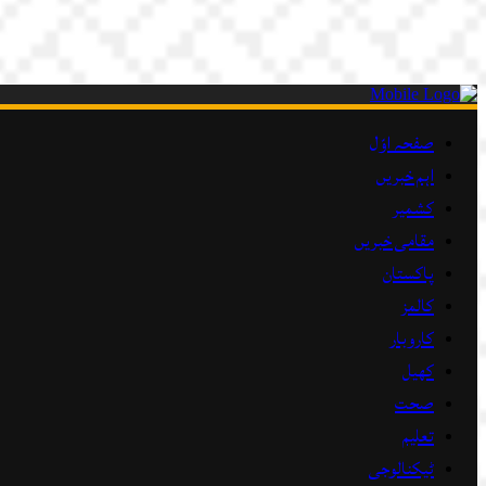
صفحہ اوّل
اہم خبریں
کشمیر
مقامی خبریں
پاکستان
کالمز
کاروبار
کھیل
صحت
تعلیم
ٹیکنالوجی