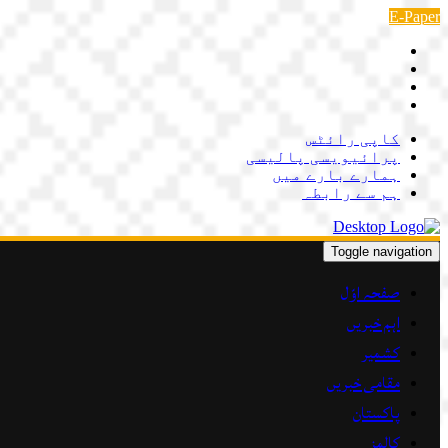
Skip
E-Paper
to
content
کاپی رائٹس
پرائیویسی پالیسی
ہمارے بارے میں
ہم سے رابطہ
Toggle navigation
صفحہ اوّل
اہم خبریں
کشمیر
مقامی خبریں
پاکستان
کالمز