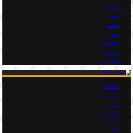
کاروبار
کھیل
صحت
تعلیم
ٹیکنالوجی
سیاست
عالمی خبریں
صفحہ اوّل
اہم خبریں
کشمیر
مقامی خبریں
پاکستان
کالمز