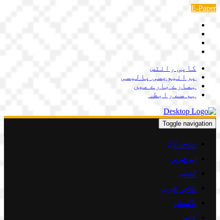
Skip
E-Paper
to
content
کاپی رائٹس
پرائیویسی پالیسی
ہمارے بارے میں
ہم سے رابطہ
Toggle navigation
صفحہ اوّل
اہم خبریں
کشمیر
مقامی خبریں
پاکستان
کالمز