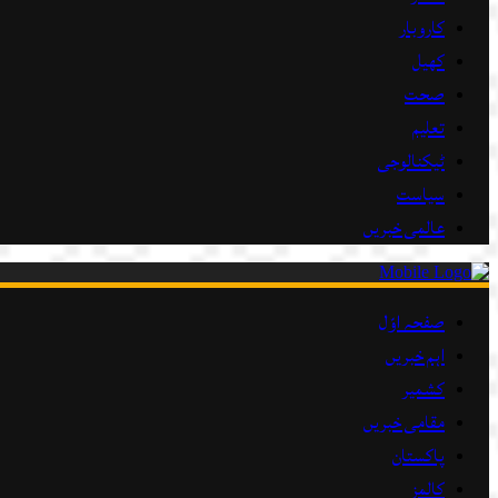
کاروبار
کھیل
صحت
تعلیم
ٹیکنالوجی
سیاست
عالمی خبریں
صفحہ اوّل
اہم خبریں
کشمیر
مقامی خبریں
پاکستان
کالمز