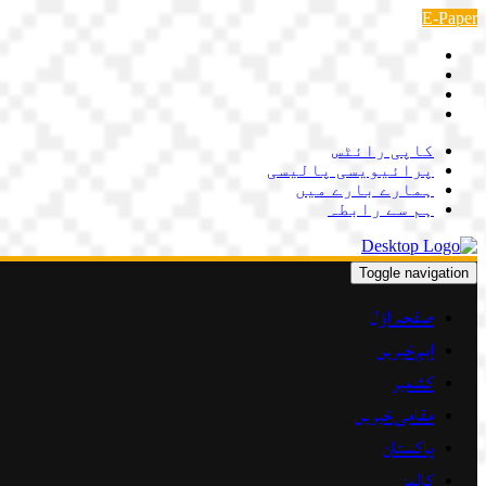
Skip
E-Paper
to
content
کاپی رائٹس
پرائیویسی پالیسی
ہمارے بارے میں
ہم سے رابطہ
Toggle navigation
صفحہ اوّل
اہم خبریں
کشمیر
مقامی خبریں
پاکستان
کالمز