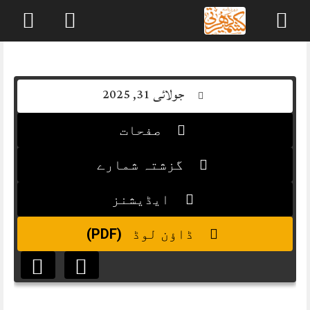
Skip
to
content
جولائی 31, 2025
صفحات
گزشتہ شمارے
ایڈیشنز
(PDF)
ڈاؤن لوڈ