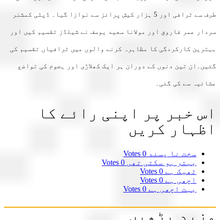
طرف سے ٹرافی اور 5 ہزار کیش پرائز سے نوازا گیا۔ ڈپٹی کمشنر
ار عمر فاروق اور مولانا سعید یوسف نے شیلڈز تقسیم کیں اور
رین کارکردگی کا مظاہرہ کرنے والوں میں ٹرافیاں تقسیم کی
ں۔ان تین دنوں کے دوران ہر ایک کھلاڑی اور ہجوم کی تواضع
ئیہ سے کی گئی۔
 خبر پر اپنی رائے کا
ہار کریں
سخت نا پسند
0 Votes
بہتر ہو سکتی تھی
0 Votes
ٹھیک ہے
0 Votes
اچھی ہے
0 Votes
بہت اچھی ہے
0 Votes
ید پڑھیں