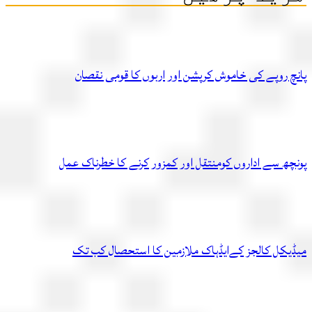
چ روپے کی خاموش کرپشن اور اربوں کا قومی نقصان
چھ سے اداروں کومنتقل اور کمزور کرنے کا خطرناک عمل
یکل کالجز کےایڈہاک ملازمین کا استحصال کب تک