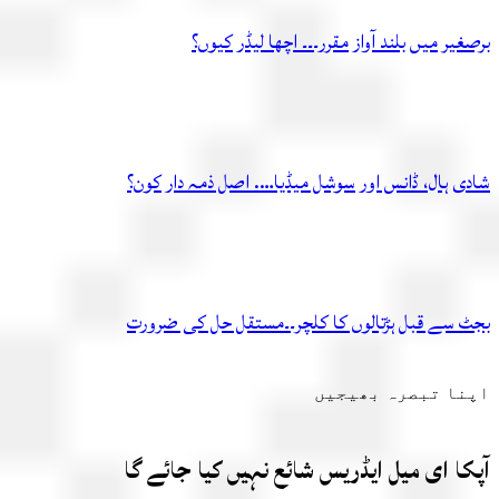
یر میں بلند آواز مقرر۔۔۔ اچھا لیڈر کیوں؟
ی ہال، ڈانس اور سوشل میڈیا…. اصل ذمہ دار کون؟
 سے قبل ہڑتالوں کا کلچر۔۔مستقل حل کی ضرورت
ا تبصرہ بھیجیں
ا ای میل ایڈریس شائع نہیں کیا جائے گا