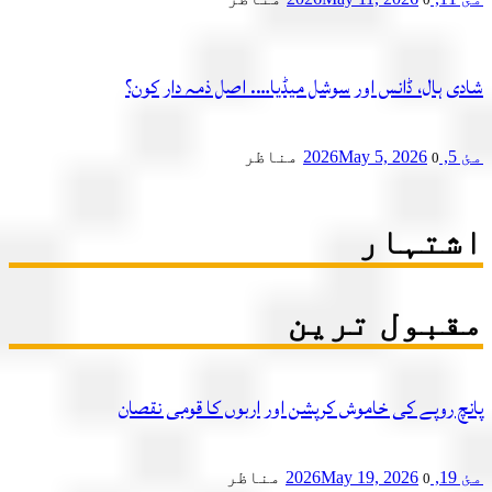
ی ہال، ڈانس اور سوشل میڈیا…. اصل ذمہ دار کون؟
2
May 5, 2026
مناظر
0
تہار
بول ترین
چ روپے کی خاموش کرپشن اور اربوں کا قومی نقصان
2
May 19, 2026
مناظر
0