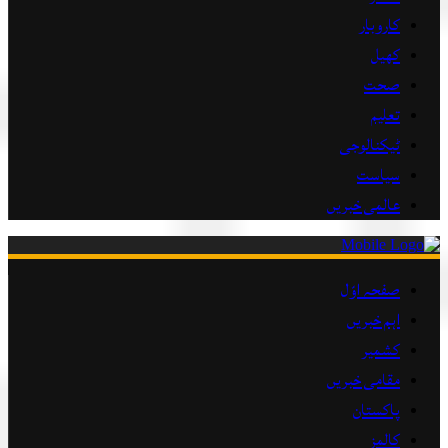
کاروبار
کھیل
صحت
تعلیم
ٹیکنالوجی
سیاست
عالمی خبریں
صفحہ اوّل
اہم خبریں
کشمیر
مقامی خبریں
پاکستان
کالمز