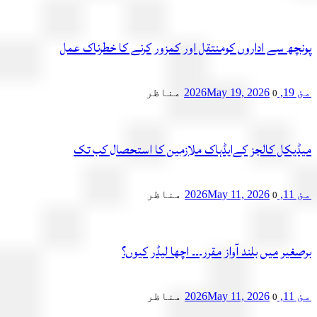
چھ سے اداروں کومنتقل اور کمزور کرنے کا خطرناک عمل
2
May 19, 2026
مناظر
0
یکل کالجز کےایڈہاک ملازمین کا استحصال کب تک
2
May 11, 2026
مناظر
0
یر میں بلند آواز مقرر۔۔۔ اچھا لیڈر کیوں؟
2
May 11, 2026
مناظر
0