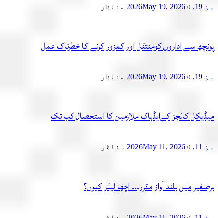
2
May 19, 2026
مناظر
0
چھ سے اداروں کومنتقل اور کمزور کرنے کا خطرناک عمل
2
May 19, 2026
مناظر
0
یکل کالجز کےایڈہاک ملازمین کا استحصال کب تک
2
May 11, 2026
مناظر
0
یر میں بلند آواز مقرر۔۔۔ اچھا لیڈر کیوں؟
2
May 11, 2026
مناظر
0