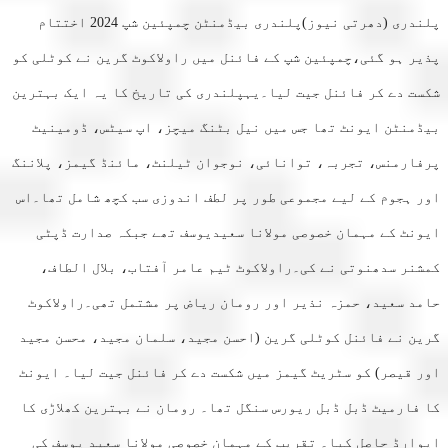
پلندری (دھرتی نیوز)پلندری بیڈمنٹن چمپئین شپ 2024 اختتام
ر ہو گئی،چمپئین شپ کے فائنل میں راولاکوٹ گرین نے کوٹلی کو
ت دے کر فائنل جیت لیا۔یہپلندری کی تاریخ کا یہ ایک بہترین
منٹن ایونٹ تھا جس میں نیل بٹنگ میچز، اپ سیٹس، ڈومینیٹ
ارمنس، تجربہ، توانائی، نوجوان ٹیلنٹ، مائنڈ گیمز، پلاننگ
 ہجوم کے لیے مجموعی طور پر لطف اندوزی سب کچھ شامل تھا۔اس
نٹ کے مہمان خصوصی مولانا سعیدیوسف تھے جبکہ صدارت ڈپٹی
نر سدھنوتی نے کی۔راولاکوٹ ٹیم عامر آفتاب، بلال الطاف،
د سعید، حمزہ نذیر اور رومان ریاض پر مشتمل تھی۔راولاکوٹ
ن نے فائنل کوٹلی گرین (احسن مجید، سلمان مجید، محسن مجید
 قیصر) کو سٹریٹ گیمز میں شکست دے کر فائنل جیت لیا۔ ایونٹ
فارمیٹ ڈبل ڈبل ریورس سنگل تھا۔ رومان نے بہترین کھلاڑی کا
ارڈ حاصل کیا۔ تقریب کے مہمان خصوصی مولانا سعید یوسف کی