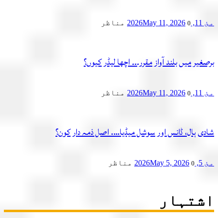
2
May 11, 2026
مناظر
0
یر میں بلند آواز مقرر۔۔۔ اچھا لیڈر کیوں؟
2
May 11, 2026
مناظر
0
ی ہال، ڈانس اور سوشل میڈیا…. اصل ذمہ دار کون؟
2
May 5, 2026
مناظر
0
تہار