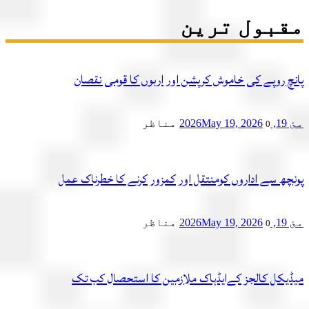
بول ترین
چ روپے کی خاموش کرپشن اور اربوں کا قومی نقصان
2
May 19, 2026
مناظر
0
چھ سے اداروں کومنتقل اور کمزور کرنے کا خطرناک عمل
2
May 19, 2026
مناظر
0
یکل کالجز کےایڈہاک ملازمین کا استحصال کب تک