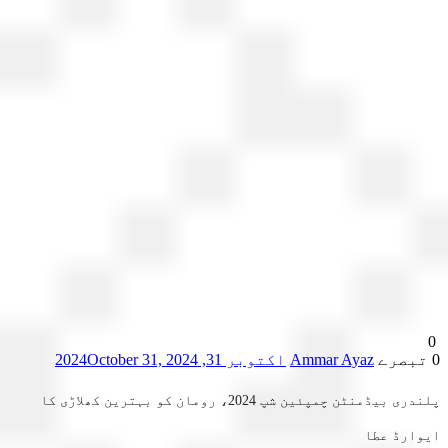
Ammar Ayaz
اکتوبر 31, 2024
October 31, 2024
پلندری بیڈمنٹن چمپئین شپ 2024، رومان کو بہترین کھلاڑی کا
ارڈ عطا