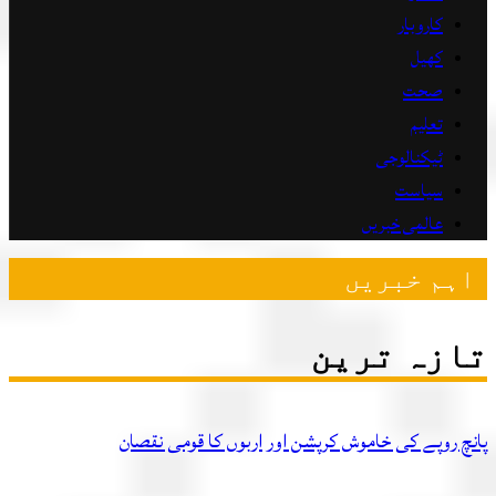
کاروبار
کھیل
صحت
تعلیم
ٹیکنالوجی
سیاست
عالمی خبریں
ہم خبریں
زہ ترین
چ روپے کی خاموش کرپشن اور اربوں کا قومی نقصان