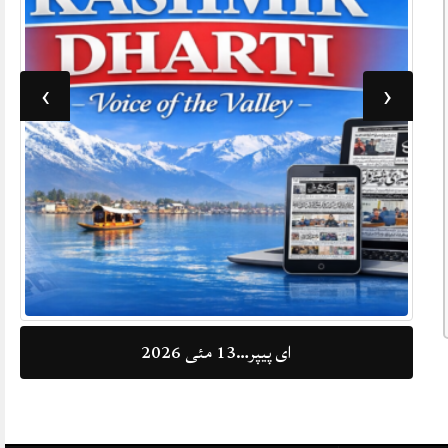
›
‹
ای پیپر…13 مئی 2026