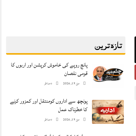
تازہ ترین
پانچ روپے کی خاموش کرپشن اور اربوں کا
قومی نقصان
مئ 19, 2026
مناظر
0
پونچھ سے اداروں کومنتقل اور کمزور کرنے
کا خطرناک عمل
مئ 19, 2026
مناظر
0