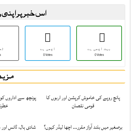
اس خبر پر اپنی ر
بہت اچھی ہے
اچھی ہے
ٹھ
s
0 Votes
0 Votes
مزید
پانچ روپے کی خاموش کرپشن اور اربوں کا
پونچھ سے اداروں کوم
قومی نقصان
خطرن
برصغیر میں بلند آواز مقرر۔۔۔ اچھا لیڈر کیوں؟
شادی ہال، ڈانس اور