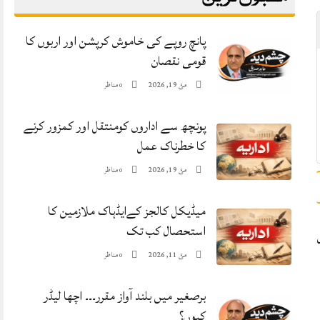
پانچ روپے کی خاموش کرپشن اور اربوں کا
قومی نقصان
مئ 19, 2026
مناظر
0
پونچھ سے اداروں کومنتقل اور کمزور کرنے
کا خطرناک عمل
مئ 19, 2026
مناظر
0
میڈیکل کالجز کےایڈہاک ملازمین کا
استحصال کب تک
مئ 11, 2026
مناظر
0
برصغیر میں بلند آواز مقرر۔۔۔ اچھا لیڈر
کیوں؟