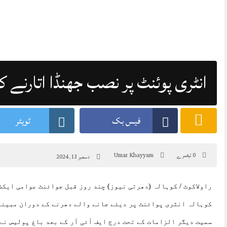
انٹری پوئنٹ پر نصب جھنڈا اتارنے کے
فیس بک
ٹویٹر
0 تبصرے
Umar Khayyam
دسمبر 13, 2024
راولاکوٹ / کوہالہ (دھرتی نیوز) چند روز قبل جوائنٹ عوامی ایکش
کوہالہ انٹری پوائنٹ پر دیئے جانے والے دھرنے کے دوران مبینہ
سمیت دیگر الزامات کے تحت درج ایف آئی آر کے بعد باغ پولیس نے 