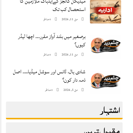
میڈیکل کالجز کےایڈہاک ملازمین کا
استحصال کب تک
مئ 11, 2026
مناظر
0
برصغیر میں بلند آواز مقرر۔۔۔ اچھا لیڈر
کیوں؟
مئ 11, 2026
مناظر
0
شادی ہال، ڈانس اور سوشل میڈیا…. اصل
ذمہ دار کون؟
مئ 5, 2026
مناظر
0
اشتہار
مقبول ترین