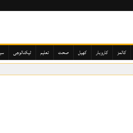
کالمز
کاروبار
کھیل
صحت
تعلیم
ٹیکنالوجی
سی