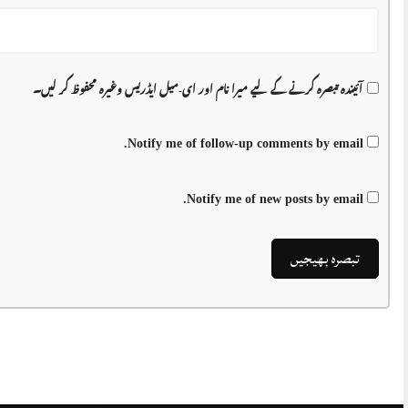
آئیندہ تبصرہ کرنے کے لیے میرا نام اور ای-میل ایڈریس وغیرہ محفوظ کر لیں۔
Notify me of follow-up comments by email.
Notify me of new posts by email.
ای پیپر …17 اپریل 2026