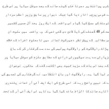
ٹری پوائنٹ پر دھرنا ختم کیئے جانے کے بعد سوشل میڈیا پر اس طرح
ے قومی پرچم اتار دیا گیا جبکہ دیوار پر سابق وزیر اعظم سردار
ومنٹ کو مسخ کیا گیا، اس واقعہ کے ایک روز بعد آل جموں کشمیر
مسلم کانفرنس کی طرف سے جائے وقوع پر احتجاج کیا گیا اور حکومت کو 48 گھنٹے کی ڈیڈ لائن دی گئی تھی کہ وہ واقعہ میں ملوث ان
س مطالبہ کے پیش نظر دھیرکوٹ تھانہ میں نامعلوم افراد کے خلاف
ڑاٹ راولاکوٹ کو راولاکوٹ پولیس کی مدد سے گرفتار کر کے باغ
زپارٹی سے ہے، سیکیورٹی ذرائع کے مطابق ملزم کو سوشل میڈیا پر
کے بعد اس بات کے مزید ثبوت بھی اکٹھے گئے کہ مذکورہ نوجوان
ر لیا گیا ہے۔ راولاکوٹ اور باغ انتظامیہ نے گرفتاری کی تصدیق کی
ے کہ نہیں واضح رہے کہ اسی طرح کی ایک ایف آئی آر تھانہ پلندری
اتارے جانے کا الزام عائد کیا گیا ہے تاہم اس ایف آئی آر کے تحت