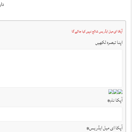
دار
آپکا ای میل ایڈریس شائع نہیں کیا جائے گا
اپنا تبصرہ لکھیں
آپکا نام
*
آپکا ای میل ایڈریس
*