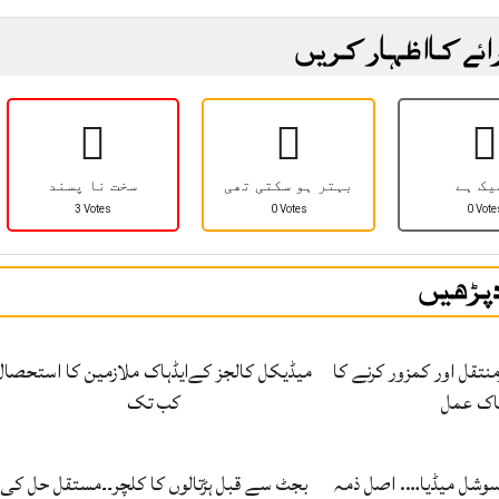
ائے کا اظہار کریں
یک ہے
بہتر ہو سکتی تھی
سخت نا پسند
3 Votes
0 Votes
0 Vote
 پڑھیں
نتقل اور کمزور کرنے کا
میڈیکل کالجز کےایڈہاک ملازمین کا استحصال
اک عمل
کب تک
 سوشل میڈیا…. اصل ذمہ
بجٹ سے قبل ہڑتالوں کا کلچر۔۔مستقل حل کی