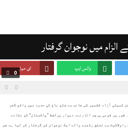
 الزام میں نوجوان گرفتار
واٹس ایپ
ای میل
0
ن کمیٹی آزاد کشمیر کی جانب سے ضلع باغ کی حدود میں واقع گجر
 طور پر قومی پرچم اتارنے، دیوار پرلفط ”پاکستان“ کو مٹانے
راولاکوٹ سے تعلق رکھنے والے ایک نوجوان کو گرفتار کر لیا ہے جس