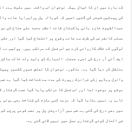
کے بارے میں ان کا خیال ہیکہ نوجوان اس واقعہ میں ملوث ہے، ان
کی پوسٹیں شیئر کی گئیں تھیں کہ کوہالہ پل پرلہرایا جانے وال
عبدالقیوم خان، بانی پاکستان قائد اعظم محمد علی جناح کی مون
لوگوں کے خلاف کاروائی کرے جو اس فعل کے مرتکب ہیں۔ پولیس نے ا
ایف آئی آر درج کی تھی، جمعتہ المبارک کو ولید ولد خالد ساکن پ
منتقل کر دیا گیا ہے۔ مذکورہ نوجوان کا تعلق جموں کشمیر پیپل
وائرل ویڈیو زکی فرانزک رپورٹ کی مدد سے شناخت کیا گیا ہے جس 
موقع پر موجود تھا اور اس فعل کا مرتکب پایا گیا جسے گرفتار ک
تاہم یہ نہیں بتایا گیا کہ مزید کسی ملزم کی شناخت بھی ہوئی ہ
میں بھی درج کی گئی ہے جس میں آزادپتن پل پر نصب قومی پرچم کو 
فی الحال کوئی گرفتاری عمل میں نہیں لائی گئی ہے۔