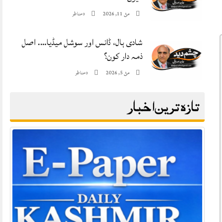
مئ 11, 2026
مناظر
0
شادی ہال، ڈانس اور سوشل میڈیا…. اصل
ذمہ دار کون؟
مئ 5, 2026
مناظر
0
تازہ ترین اخبار