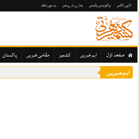
Skip
کاپی رائٹس
پرائیویسی پالیسی
ہمارے بارے میں
ہم سے رابطہ
to
content
صفحہ اوّل
اہم خبریں
کشمیر
مقامی خبریں
پاکستان
اہم خبریں