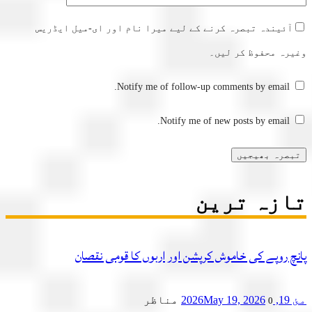
آئیندہ تبصرہ کرنے کے لیے میرا نام اور ای-میل ایڈریس
رہ محفوظ کر لیں۔
Notify me of follow-up comments by email.
Notify me of new posts by email.
زہ ترین
چ روپے کی خاموش کرپشن اور اربوں کا قومی نقصان
2
May 19, 2026
مناظر
0