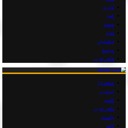
کاروبار
کھیل
صحت
تعلیم
ٹیکنالوجی
سیاست
عالمی خبریں
صفحہ اوّل
اہم خبریں
کشمیر
مقامی خبریں
پاکستان
کالمز