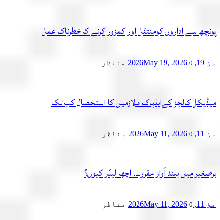
چھ سے اداروں کومنتقل اور کمزور کرنے کا خطرناک عمل
2
May 19, 2026
مناظر
0
یکل کالجز کےایڈہاک ملازمین کا استحصال کب تک
2
May 11, 2026
مناظر
0
یر میں بلند آواز مقرر۔۔۔ اچھا لیڈر کیوں؟
2
May 11, 2026
مناظر
0