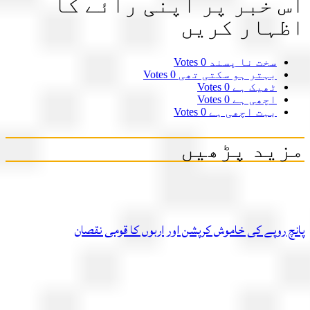
 خبر پر اپنی رائے کا
ہار کریں
سخت نا پسند
0 Votes
بہتر ہو سکتی تھی
0 Votes
ٹھیک ہے
0 Votes
اچھی ہے
0 Votes
بہت اچھی ہے
0 Votes
ید پڑھیں
چ روپے کی خاموش کرپشن اور اربوں کا قومی نقصان