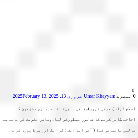
Umar Khayyam
فروری 13, 2025
February 13, 2025
ام آباد(دھرتی نیوز)وفاقی کابینہ نے سرکاری ملازمین کے
ثے ظاہر کرنے کا قانون منظورکر لیا۔وفاقی حکومت کی جانب سے
می مالیاتی فنڈ ( آئی ایم ایف ) کی ایک اور شرط پوری کر دی