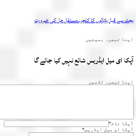
 سے قبل ہڑتالوں کا کلچر۔۔مستقل حل کی ضرورت
ا تبصرہ بھیجیں
ا ای میل ایڈریس شائع نہیں کیا جائے گا
ا تبصرہ لکھیں
ا نام
*
ا ای میل ایڈریس
*