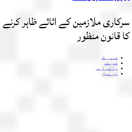
کاری ملازمین کے اثاثے ظاہر کرنے
 قانون منظور
فیس بک
ٹویٹر
واٹس ایپ
ای میل