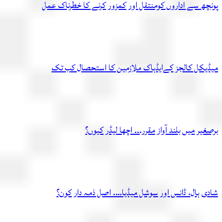
چھ سے اداروں کومنتقل اور کمزور کرنے کا خطرناک عمل
یکل کالجز کےایڈہاک ملازمین کا استحصال کب تک
یر میں بلند آواز مقرر۔۔۔ اچھا لیڈر کیوں؟
ی ہال، ڈانس اور سوشل میڈیا…. اصل ذمہ دار کون؟