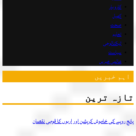
کاروبار
کھیل
صحت
تعلیم
ٹیکنالوجی
سیاست
عالمی خبریں
ہم خبریں
زہ ترین
چ روپے کی خاموش کرپشن اور اربوں کا قومی نقصان