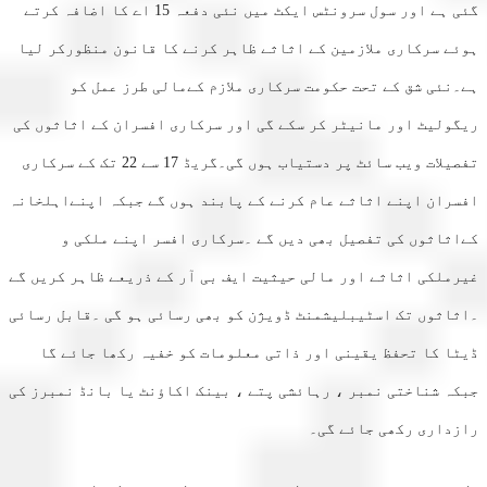
گئی ہے اور سول سرونٹس ایکٹ میں نئی دفعہ 15 اے کا اضافہ کرتے
ے سرکاری ملازمین کے اثاثے ظاہر کرنے کا قانون منظورکر لیا
نئی شق کے تحت حکومت سرکاری ملازم کےمالی طرز عمل کو
ولیٹ اور مانیٹر کر سکے گی اور سرکاری افسران کے اثاثوں کی
تفصیلات ویب سائٹ پر دستیاب ہوں گی۔گریڈ 17 سے 22 تک کے سرکاری
ران اپنے اثاثے عام کرنے کے پابند ہوں گے جبکہ اپنےاہلخانہ
ثاثوں کی تفصیل بھی دیں گے ۔سرکاری افسر اپنے ملکی و
ملکی اثاثے اور مالی حیثیت ایف بی آر کے ذریعے ظاہر کریں گے
اثوں تک اسٹیبلیشمنٹ ڈویژن کو بھی رسائی ہو گی ۔قابل رسائی
ا کا تحفظ یقینی اور ذاتی معلومات کو خفیہ رکھا جائے گا
ہ شناختی نمبر ، رہائشی پتے ، بینک اکاؤنٹ یا بانڈ نمبرز کی
داری رکھی جائے گی۔