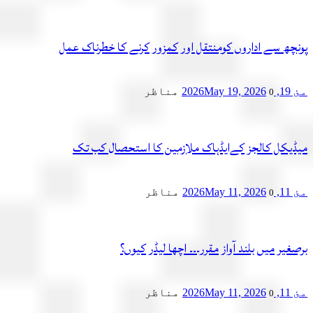
چھ سے اداروں کومنتقل اور کمزور کرنے کا خطرناک عمل
2
May 19, 2026
مناظر
0
یکل کالجز کےایڈہاک ملازمین کا استحصال کب تک
2
May 11, 2026
مناظر
0
یر میں بلند آواز مقرر۔۔۔ اچھا لیڈر کیوں؟
2
May 11, 2026
مناظر
0