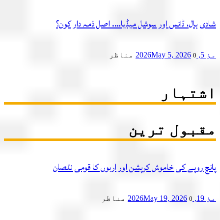
ی ہال، ڈانس اور سوشل میڈیا…. اصل ذمہ دار کون؟
2
May 5, 2026
مناظر
0
تہار
بول ترین
چ روپے کی خاموش کرپشن اور اربوں کا قومی نقصان
2
May 19, 2026
مناظر
0