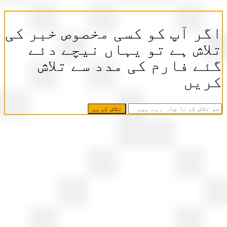
ر آپ کو کسی مخصوص خبر کی
اش ہے تو یہاں نیچے دئے
ے فارم کی مدد سے تلاش
ریں
ش
نا
ہ
ے
ں
اں
ھیں