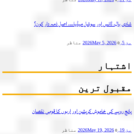
ی ہال، ڈانس اور سوشل میڈیا…. اصل ذمہ دار کون؟
2
May 5, 2026
مناظر
0
تہار
بول ترین
چ روپے کی خاموش کرپشن اور اربوں کا قومی نقصان
2
May 19, 2026
مناظر
0