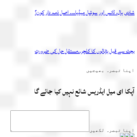
شادی ہال، ڈانس اور سوشل میڈیا…. اصل ذمہ دار کون؟
بجٹ سے قبل ہڑتالوں کا کلچر۔۔مستقل حل کی ضرورت
اپنا تبصرہ بھیجیں
آپکا ای میل ایڈریس شائع نہیں کیا جائے گا
اپنا تبصرہ لکھیں