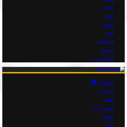
کاروبار
کھیل
صحت
تعلیم
ٹیکنالوجی
سیاست
عالمی خبریں
صفحہ اوّل
اہم خبریں
کشمیر
مقامی خبریں
پاکستان
کالمز