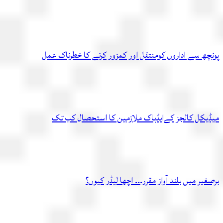
پونچھ سے اداروں کومنتقل اور کمزور کرنے کا خطرناک عمل
میڈیکل کالجز کےایڈہاک ملازمین کا استحصال کب تک
برصغیر میں بلند آواز مقرر۔۔۔ اچھا لیڈر کیوں؟