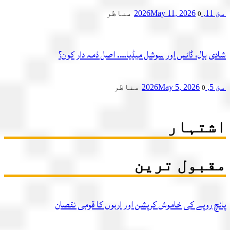
مئ 11, 2026
May 11, 2026
مناظر
0
شادی ہال، ڈانس اور سوشل میڈیا…. اصل ذمہ دار کون؟
مئ 5, 2026
May 5, 2026
مناظر
0
اشتہار
مقبول ترین
پانچ روپے کی خاموش کرپشن اور اربوں کا قومی نقصان