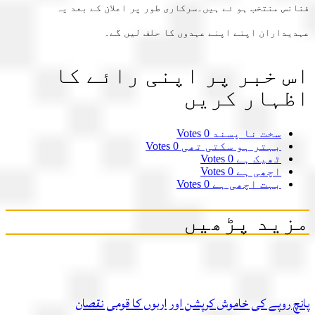
فنانس منتخب ہو ئے ہیں۔سرکاری طور پر اعلان کے بعد یہ
عہدیداران اپنے اپنے عہدوں کا حلف لیں گے۔
اس خبر پر اپنی رائے کا
اظہار کریں
سخت نا پسند
0 Votes
بہتر ہو سکتی تھی
0 Votes
ٹھیک ہے
0 Votes
اچھی ہے
0 Votes
بہت اچھی ہے
0 Votes
مزید پڑھیں
پانچ روپے کی خاموش کرپشن اور اربوں کا قومی نقصان