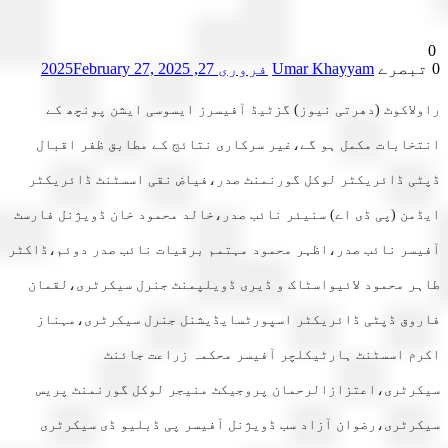
0
0 تبصرے
Umar Khayyam
فروری 27, 2025
February 27, 2025
راولاکوٹ (دھرتی نیوز) گزٹیڈ آفیسرز ایسوسی ایشن پونچھ کے
انتخابات مکمل ہو گے،غیر سرکاری نتائج کے مطابق ظفر اقبال
ڈپٹی ڈائریکٹر لوکل گورنمنٹ صدر،فیاض نقی اسسٹنٹ ڈائریکٹر
ایڈمن (پی ڈی اے) سنیئر نائب صدر،خالد محمود خان ڈویژنل فارسٹ
آفیسر نائب صدر،اظہر محمود مہتمم برقیات نائب صدر دوئم،ڈاکٹر
طاہر محمود لائیواسٹاک و ڈیری ڈویلپمنٹ جنرل سیکرٹری،لقمان
فاروق ڈپٹی ڈائریکٹر اسپورٹسایڈیشنل جنرل سیکرٹری،مہناز
اکرم اسسٹنٹ ہارٹیکلچر آفیسر محکمہ زراعت جائنٹ
سیکرٹری،اعتزازالرحمان پروجیکٹ منیجر لوکل گورنمنٹ پریس
سیکرٹری،رضوان آزاد سب ڈویژنل آفیسر پی ڈبلیو ڈی سیکرٹری