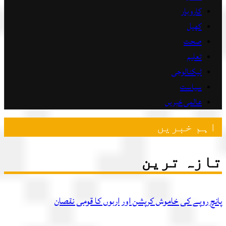
کاروبار
کھیل
صحت
تعلیم
ٹیکنالوجی
سیاست
عالمی خبریں
اہم خبریں
تازہ ترین
پانچ روپے کی خاموش کرپشن اور اربوں کا قومی نقصان