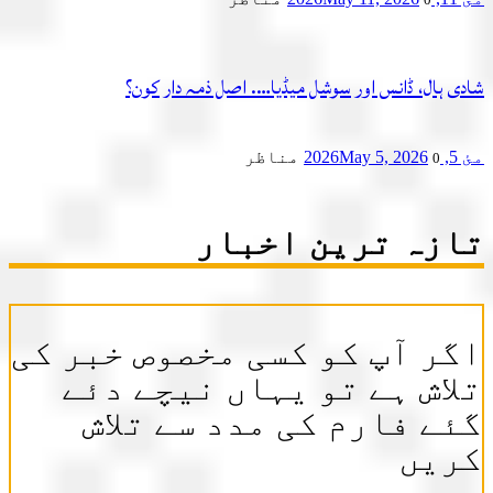
شادی ہال، ڈانس اور سوشل میڈیا…. اصل ذمہ دار کون؟
مئ 5, 2026
May 5, 2026
مناظر
0
تازہ ترین اخبار
اگر آپ کو کسی مخصوص خبر کی
تلاش ہے تو یہاں نیچے دئے
گئے فارم کی مدد سے تلاش
کریں