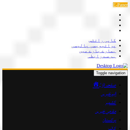
Skip
E-Paper
to
content
کاپی رائٹس
پرائیویسی پالیسی
ہمارے بارے میں
ہم سے رابطہ
Toggle navigation
صفحہ اوّل
اہم خبریں
کشمیر
مقامی خبریں
پاکستان
کالمز