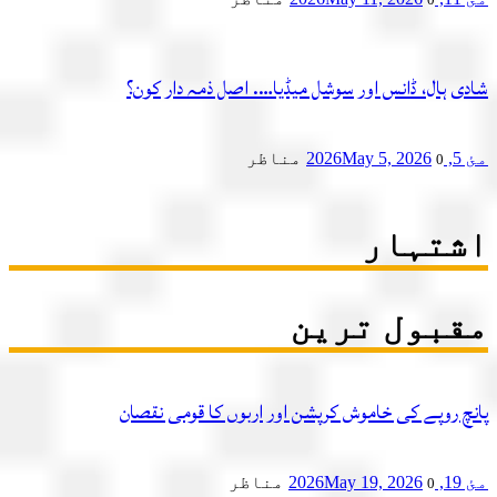
شادی ہال، ڈانس اور سوشل میڈیا…. اصل ذمہ دار کون؟
مئ 5, 2026
May 5, 2026
مناظر
0
اشتہار
مقبول ترین
پانچ روپے کی خاموش کرپشن اور اربوں کا قومی نقصان
مئ 19, 2026
May 19, 2026
مناظر
0