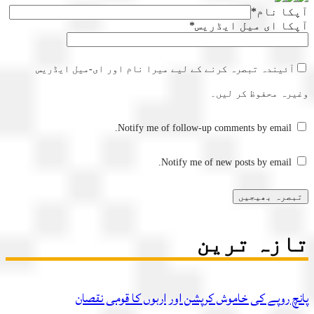
آپکا نام
*
آپکا ای میل ایڈریس
*
آئیندہ تبصرہ کرنے کے لیے میرا نام اور ای-میل ایڈریس
وغیرہ محفوظ کر لیں۔
Notify me of follow-up comments by email.
Notify me of new posts by email.
تازہ ترین
پانچ روپے کی خاموش کرپشن اور اربوں کا قومی نقصان