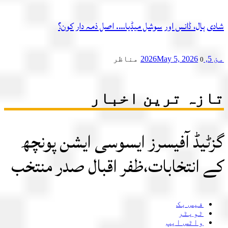
شادی ہال، ڈانس اور سوشل میڈیا…. اصل ذمہ دار کون؟
مئ 5, 2026
May 5, 2026
مناظر
0
تازہ ترین اخبار
گزٹیڈ آفیسرز ایسوسی ایشن پونچھ
کے انتخابات،ظفر اقبال صدر منتخب
فیس بک
ٹویٹر
واٹس ایپ