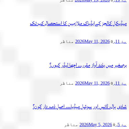
0
میڈیکل کالجز کےایڈہاک ملازمین کا استحصال کب تک
مئ 11, 2026
May 11, 2026
مناظر
0
برصغیر میں بلند آواز مقرر۔۔۔ اچھا لیڈر کیوں؟
مئ 11, 2026
May 11, 2026
مناظر
0
شادی ہال، ڈانس اور سوشل میڈیا…. اصل ذمہ دار کون؟
مئ 5, 2026
May 5, 2026
مناظر
0