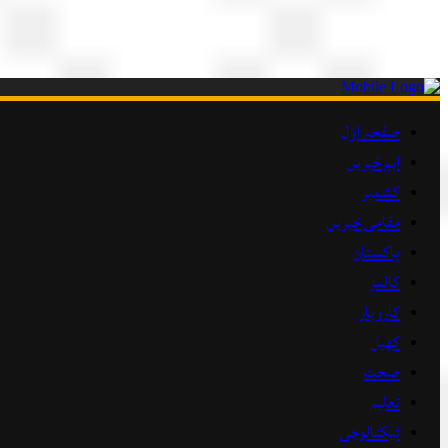
صفحہ اوّل
اہم خبریں
کشمیر
مقامی خبریں
پاکستان
کالمز
کاروبار
کھیل
صحت
تعلیم
ٹیکنالوجی