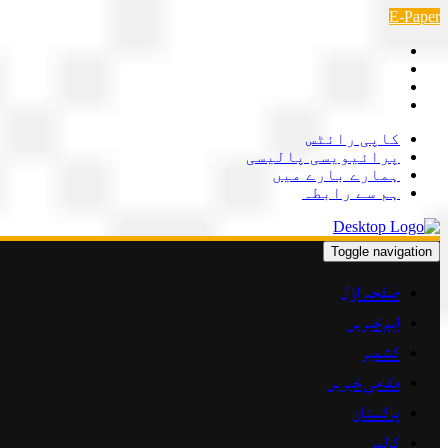
Skip
E-Paper
to
content
کاپی رائٹس
پرائیویسی پالیسی
ہمارے بارے میں
ہم سے رابطہ
Toggle navigation
صفحہ اوّل
اہم خبریں
کشمیر
مقامی خبریں
پاکستان
کالمز