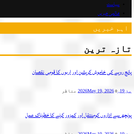
سیاست
عالمی خبریں
اہم خبریں
تازہ ترین
پانچ روپے کی خاموش کرپشن اور اربوں کا قومی نقصان
مئ 19, 2026
May 19, 2026
مناظر
0
پونچھ سے اداروں کومنتقل اور کمزور کرنے کا خطرناک عمل
مئ 19, 2026
May 19, 2026
مناظر