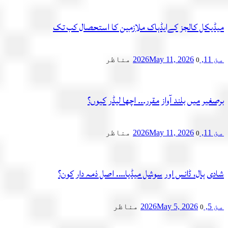
میڈیکل کالجز کےایڈہاک ملازمین کا استحصال کب تک
مئ 11, 2026
May 11, 2026
مناظر
0
برصغیر میں بلند آواز مقرر۔۔۔ اچھا لیڈر کیوں؟
مئ 11, 2026
May 11, 2026
مناظر
0
شادی ہال، ڈانس اور سوشل میڈیا…. اصل ذمہ دار کون؟
مئ 5, 2026
May 5, 2026
مناظر
0