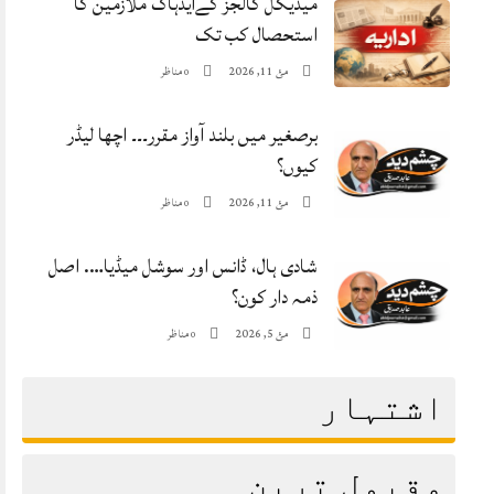
میڈیکل کالجز کےایڈہاک ملازمین کا
استحصال کب تک
مئ 11, 2026
مناظر
0
برصغیر میں بلند آواز مقرر۔۔۔ اچھا لیڈر
کیوں؟
مئ 11, 2026
مناظر
0
شادی ہال، ڈانس اور سوشل میڈیا…. اصل
ذمہ دار کون؟
مئ 5, 2026
مناظر
0
اشتہار
مقبول ترین