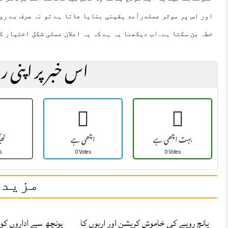
اور اس پر موثر عملدرآمد یقینی بنایا جاتا ہے تو نہ صرف بے رو
خطہ بن سکتا ہے۔اب دیکھنا یہ ہے کہ یہ اعلان عملی شکل اختیار ک
اس خبر پر اپنی ر
بہت اچھی ہے
اچھی ہے
ٹھ
s
0 Votes
0 Votes
مزید 
پانچ روپے کی خاموش کرپشن اور اربوں کا
پونچھ سے اداروں کوم