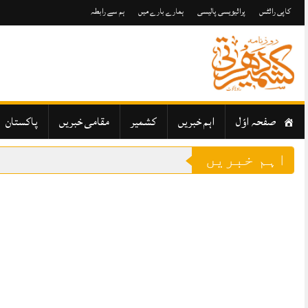
Skip
to
کاپی رائٹس
پرائیویسی پالیسی
ہمارے بارے میں
ہم سے رابطہ
content
صفحہ اوّل
اہم خبریں
کشمیر
مقامی خبریں
پاکستان
اہم خبریں