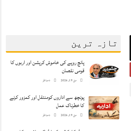
تازہ ترین
پانچ روپے کی خاموش کرپشن اور اربوں کا
قومی نقصان
مئ 19, 2026
مناظر
0
پونچھ سے اداروں کومنتقل اور کمزور کرنے
کا خطرناک عمل
مئ 19, 2026
مناظر
0