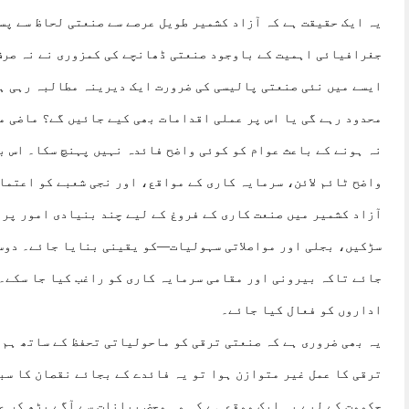
یہ ایک حقیقت ہے کہ آزاد کشمیر طویل عرصے سے صنعتی لحاظ سے پس
جغرافیائی اہمیت کے باوجود صنعتی ڈھانچے کی کمزوری نے نہ صرف
ایسے میں نئی صنعتی پالیسی کی ضرورت ایک دیرینہ مطالبہ رہی ہ
محدود رہے گی یا اس پر عملی اقدامات بھی کیے جائیں گے؟ ماضی م
نہ ہونے کے باعث عوام کو کوئی واضح فائدہ نہیں پہنچ سکا۔ اس ب
واضح ٹائم لائن، سرمایہ کاری کے مواقع، اور نجی شعبے کو اعتما
آزاد کشمیر میں صنعت کاری کے فروغ کے لیے چند بنیادی امور پر
سڑکیں، بجلی اور مواصلاتی سہولیات—کو یقینی بنایا جائے۔ دوس
جائے تاکہ بیرونی اور مقامی سرمایہ کاری کو راغب کیا جا سکے۔ 
اداروں کو فعال کیا جائے۔
یہ بھی ضروری ہے کہ صنعتی ترقی کو ماحولیاتی تحفظ کے ساتھ ہم 
ترقی کا عمل غیر متوازن ہوا تو یہ فائدے کے بجائے نقصان کا سب
حکومت کے لیے یہ ایک موقع ہے کہ وہ محض بیانات سے آگے بڑھ کر 