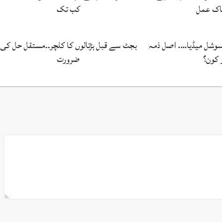
اک عمل
کب تک
 سوشل میڈیا…. اصل ذمہ
بجٹ سے قبل ہڑتالوں کا کلچر۔۔مستقل حل کی
 کون؟
ضرورت