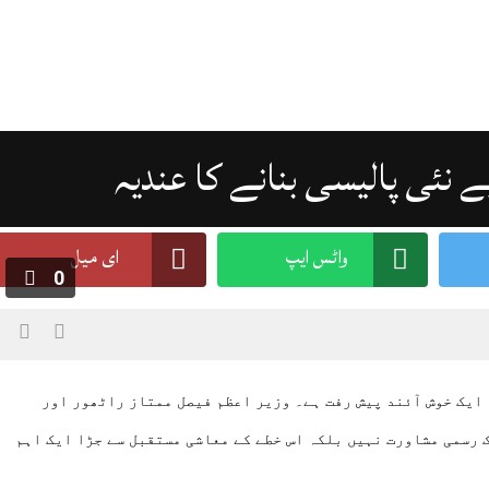
 نئی پالیسی بنانے کا عندیہ
واٹس ایپ
ای میل
0
ایک خوش آئند پیش رفت ہے۔ وزیر اعظم فیصل ممتاز راٹھور اور
 رسمی مشاورت نہیں بلکہ اس خطے کے معاشی مستقبل سے جڑا ایک اہم