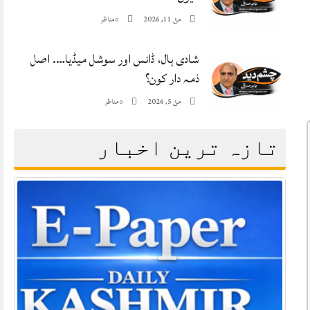
مئ 11, 2026
مناظر
0
شادی ہال، ڈانس اور سوشل میڈیا…. اصل
ذمہ دار کون؟
مئ 5, 2026
مناظر
0
تازہ ترین اخبار