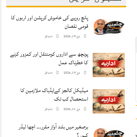
پانچ روپے کی خاموش کرپشن اور اربوں کا
قومی نقصان
مئ 19, 2026
مناظر
0
پونچھ سے اداروں کومنتقل اور کمزور کرنے
کا خطرناک عمل
مئ 19, 2026
مناظر
0
میڈیکل کالجز کےایڈہاک ملازمین کا
استحصال کب تک
مئ 11, 2026
مناظر
0
برصغیر میں بلند آواز مقرر۔۔۔ اچھا لیڈر
کیوں؟