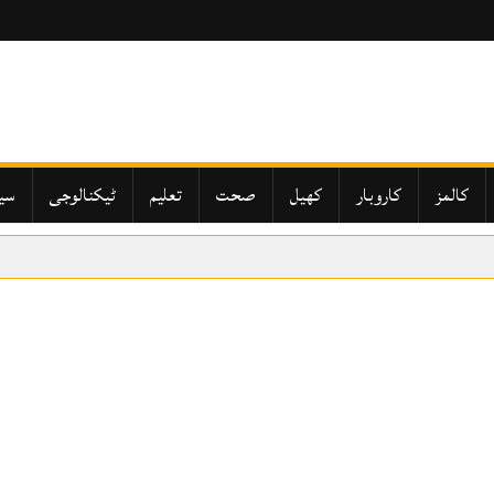
کالمز
کاروبار
کھیل
صحت
تعلیم
ٹیکنالوجی
سی