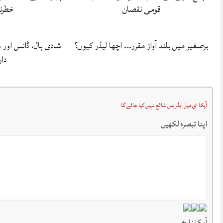
قومی نقصان
خطرن
برصغیر میں بلند آواز مقرر۔۔۔ اچھا لیڈر کیوں؟
شادی ہال، ڈانس اور
دار
آپکا ای میل ایڈریس شائع نہیں کیا جائے گا
اپنا تبصرہ لکھیں
آپکا نام
*