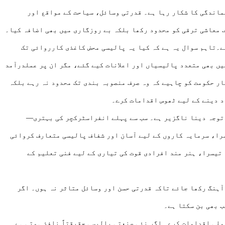
ماندگی کا شکار رہا ہے۔ قدرتی وسائل، سیاحت کے مواقع اور
 معاشی ترقی کو محدود رکھا بلکہ بے روزگاری میں بھی اضافہ کیا۔
ے۔تاہم سوال یہ ہے کہ کیا یہ پالیسی محض کاغذی کارروائی تک
یں بھی متعدد پالیسیاں اور اعلانات کیے گئے، مگر ان پر عملدرآمد
ار حکومت کو چاہیے کہ وہ صرف منصوبہ بندی تک محدود نہ رہے بلکہ
د دینے کے لیے ٹھوس اقدامات کرے۔
 توجہ دینا ناگزیر ہے۔ سب سے پہلے انفراسٹرکچر کی بہتری—
را، سرمایہ کاروں کے لیے آسان اور شفاف پالیسی متعارف کروائی
تیسرا، ہنر مند افرادی قوت کی تیاری کے لیے فنی تعلیم کے
آہنگ رکھا جائے تاکہ قدرتی حسن اور وسائل متاثر نہ ہوں۔ اگر
ب بھی بن سکتا ہے۔
عملی اقدامات کرے۔ اگر نئی صنعتی پالیسی حقیقتاً نافذ ہوتی ہے