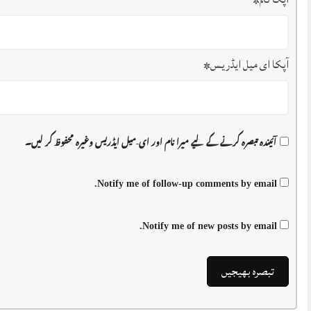
آپکا ای میل ایڈریس
*
آئیندہ تبصرہ کرنے کے لیے میرا نام اور ای-میل ایڈریس وغیرہ محفوظ کر لیں۔
Notify me of follow-up comments by email.
Notify me of new posts by email.
ای پیپر …17 اپریل 2026