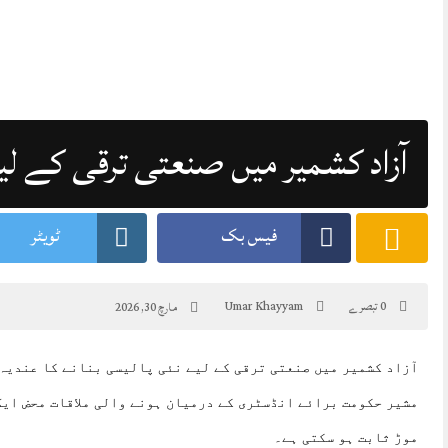
آزاد کشمیر میں صنعتی ترقی کے لیے
فیس بک
ٹویٹر
0 تبصرے
Umar Khayyam
مارچ 30, 2026
آزاد کشمیر میں صنعتی ترقی کے لیے نئی پالیسی بنانے کا عندیہ 
مشیر حکومت برائے انڈسٹری کے درمیان ہونے والی ملاقات محض ایک
موڑ ثابت ہو سکتی ہے۔