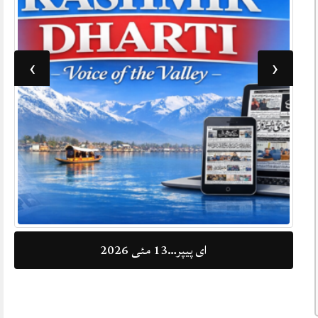
›
‹
ای پیپر…13 مئی 2026