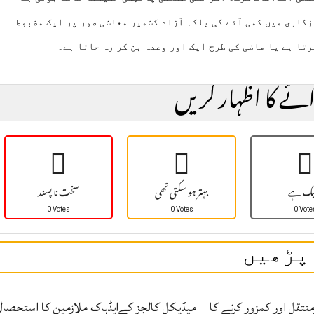
زگاری میں کمی آئے گی بلکہ آزاد کشمیر معاشی طور پر ایک مضبوط
رتا ہے یا ماضی کی طرح ایک اور وعدہ بن کر رہ جاتا ہے۔
ائے کا اظہار کریں
یک ہے
بہتر ہو سکتی تھی
سخت نا پسند
0 Votes
0 Votes
0 Vote
پڑھیں
نتقل اور کمزور کرنے کا
میڈیکل کالجز کےایڈہاک ملازمین کا استحصال