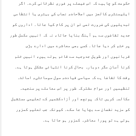
حکومت کو چاہیے کہ اس فیصلے پر فوری نظرثانی کرے۔ اگر
ایلیمنٹری کالجز میں اصلاحات، نصاب کی بہتری یا انتظامی
تبدیلیوں کی ضرورت تھی تو ان پر کام کیا جاتا۔ اداروں کو
جدید تقاضوں سے ہم آہنگ بنایا جاتا، نہ کہ انہیں مکمل طور
پر ختم کر دیا جاتا۔ کسی بھی معاشرے میں ادارے بڑی
قربانیوں اور طویل جدوجہد سے قائم ہوتے ہیں، انہیں ختم
کرنا آسان مگر دوبارہ بحال کرنا انتہائی مشکل ہوتا ہے۔
وقت کا تقاضا ہے کہ سیاسی قیادت، سول سوسائٹی، اساتذہ
تنظیمیں اور عوام مشترکہ طور پر اس معاملے پر سنجیدہ
مکالمہ کریں تاکہ پونچھ اور آزادکشمیر کے تعلیمی مستقبل
کو مزید نقصان سے بچایا جا سکے۔ کیونکہ جب تعلیم کمزور
ہوتی ہے تو پورا معاشرہ کمزور ہو جاتا ہے۔