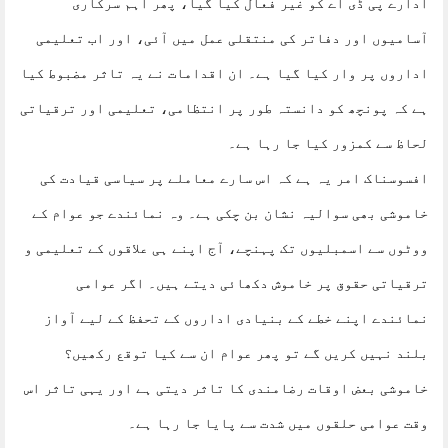
ادارے پی ڈی اے کو غیر فعال کیا گیا، پھر اہم سرکاری
آسامیوں اور دفاتر کی منتقلی عمل میں آئی، اور اب تعلیمی
اداروں پر وار کیا گیا ہے۔ ان اقدامات نے یہ تاثر مضبوط کیا
ہے کہ پونچھ کو دانستہ طور پر انتظامی، تعلیمی اور ترقیاتی
لحاظ سے کمزور کیا جا رہا ہے۔
افسوسناک امر یہ ہے کہ اس سارے معاملے پر سیاسی قیادت کی
خاموشی بھی سوالیہ نشان بن چکی ہے۔ وہ نمائندے جو عوام کے
ووٹوں سے اسمبلیوں تک پہنچے، آج اپنے ہی علاقوں کے تعلیمی و
ترقیاتی حقوق پر خاموش دکھائی دیتے ہیں۔ اگر عوامی
نمائندے اپنے خطے کے بنیادی اداروں کے تحفظ کے لیے آواز
بلند نہیں کریں گے تو پھر عوام ان سے کیا توقع رکھیں؟
خاموشی بعض اوقات رضامندی کا تاثر دیتی ہے اور یہی تاثر اس
وقت عوامی حلقوں میں شدت سے پایا جا رہا ہے۔