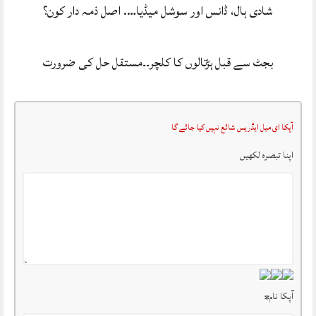
شادی ہال، ڈانس اور سوشل میڈیا…. اصل ذمہ دار کون؟
بجٹ سے قبل ہڑتالوں کا کلچر۔۔مستقل حل کی ضرورت
آپکا ای میل ایڈریس شائع نہیں کیا جائے گا
اپنا تبصرہ لکھیں
آپکا نام
*