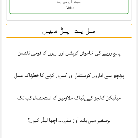
بہت اچھی ہے
1 Votes
مزید پڑھیں
پانچ روپے کی خاموش کرپشن اور اربوں کا قومی نقصان
پونچھ سے اداروں کومنتقل اور کمزور کرنے کا خطرناک عمل
میڈیکل کالجز کےایڈہاک ملازمین کا استحصال کب تک
برصغیر میں بلند آواز مقرر۔۔۔ اچھا لیڈر کیوں؟