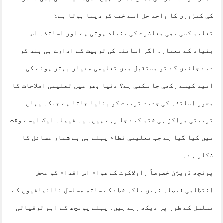
کی کمزوری کا واحد حل اسے ختم کر دینا ہوتا ہے؟
تعلیم کسی بھی معاشرے کی بنیاد ہوتی ہے اور اساتذہ اس
بنیاد کے معمار۔ اگر اساتذہ کی تربیت کے ادارے ہی بند کر
دیے جائیں گے تو مستقبل میں تعلیمی معیار بہتر ہونے کی
امید کیسے رکھی جا سکتی ہے؟ دنیا بھر میں تعلیمی اصلاحات کا
محور اساتذہ کی جدید تربیت کو بنایا جاتا ہے جبکہ یہاں
تربیتی مراکز ہی ختم کیے جا رہے ہیں۔ یہ فیصلہ ایک ایسے وقت
میں کیا گیا ہے جب تعلیمی نظام پہلے ہی بے شمار مسائل کا
شکار ہے۔
پونچھ ڈویژن خصوصاً راولاکوٹ کے عوام اس اقدام کو محض
انتظامی فیصلہ نہیں بلکہ خطے کے ساتھ مسلسل ناانصافیوں کے
تسلسل کے طور پر دیکھ رہے ہیں۔ پہلے پونچھ کے اہم ترقیاتی