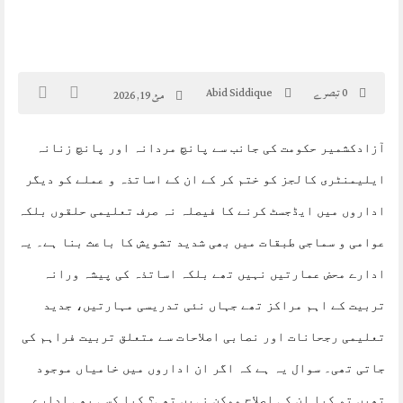
0 تبصرے
Abid Siddique
مئ 19, 2026
آزادکشمیر حکومت کی جانب سے پانچ مردانہ اور پانچ زنانہ
ایلیمنٹری کالجز کو ختم کر کے ان کے اساتذہ و عملے کو دیگر
اداروں میں ایڈجسٹ کرنے کا فیصلہ نہ صرف تعلیمی حلقوں بلکہ
عوامی و سماجی طبقات میں بھی شدید تشویش کا باعث بنا ہے۔ یہ
ادارے محض عمارتیں نہیں تھے بلکہ اساتذہ کی پیشہ ورانہ
تربیت کے اہم مراکز تھے جہاں نئی تدریسی مہارتیں، جدید
تعلیمی رجحانات اور نصابی اصلاحات سے متعلق تربیت فراہم کی
جاتی تھی۔ سوال یہ ہے کہ اگر ان اداروں میں خامیاں موجود
تھیں تو کیا ان کی اصلاح ممکن نہیں تھی؟ کیا کسی بھی ادارے