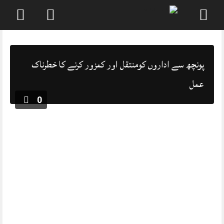
Skip
to
content
پونچھ سے اداروں کومنتقل اور کمزور کرنے کا خطرناک
عمل
0