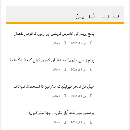
تازہ ترین
پانچ روپے کی خاموش کرپشن اور اربوں کا قومی نقصان
مئ 19, 2026
مناظر
0
پونچھ سے اداروں کومنتقل اور کمزور کرنے کا خطرناک عمل
مئ 19, 2026
مناظر
0
میڈیکل کالجز کےایڈہاک ملازمین کا استحصال کب تک
مئ 11, 2026
مناظر
0
برصغیر میں بلند آواز مقرر۔۔۔ اچھا لیڈر کیوں؟
مئ 11, 2026
مناظر
0