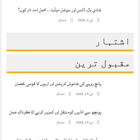
شادی ہال، ڈانس اور سوشل میڈیا…. اصل ذمہ دار کون؟
مئ 5, 2026
مناظر
0
اشتہار
مقبول ترین
پانچ روپے کی خاموش کرپشن اور اربوں کا قومی نقصان
مئ 19, 2026
مناظر
0
پونچھ سے اداروں کومنتقل اور کمزور کرنے کا خطرناک عمل
مئ 19, 2026
مناظر
0