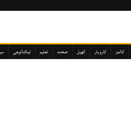
کالمز
کاروبار
کھیل
صحت
تعلیم
ٹیکنالوجی
سی