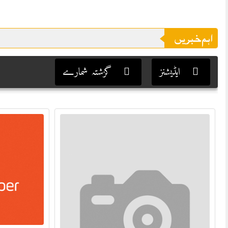
اہم خبریں
ایڈیشنز
گزشتہ شمارے