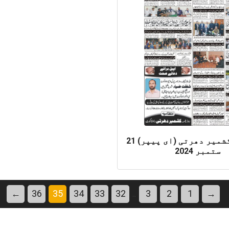
روزنامہ کشمیر دھرتی (ای پیپر) 21
ستمبر 2024
…
←
36
35
34
33
32
3
2
1
→