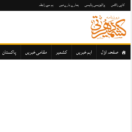
Skip
to
کاپی رائٹس
پرائیویسی پالیسی
ہمارے بارے میں
ہم سے رابطہ
content
صفحہ اوّل
اہم خبریں
کشمیر
مقامی خبریں
پاکستان